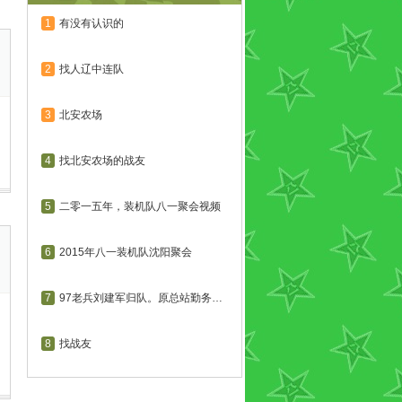
1
有没有认识的
2
找人辽中连队
3
北安农场
4
找北安农场的战友
5
二零一五年，装机队八一聚会视频
6
2015年八一装机队沈阳聚会
7
97老兵刘建军归队。原总站勤务连...
8
找战友