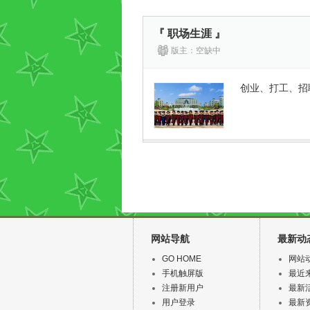
『 职场生涯 』
版主：空缺中
创业、打工、招
网站导航
最新动
GO HOME
网站
手机触屏版
最近
注册新用户
最新
用户登录
最新