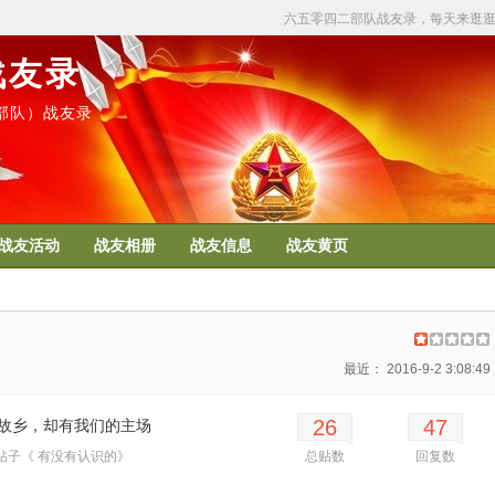
六五零四二部队战友录，每天来逛
战友录
50部队）战友录
战友活动
战友相册
战友信息
战友黄页
最近： 2016-9-2 3:08:49
26
47
故乡，却有我们的主场
帖子《 有没有认识的》
总贴数
回复数