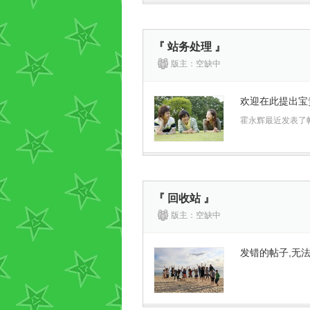
『 站务处理 』
版主：空缺中
欢迎在此提出宝
霍永辉最近发表了
『 回收站 』
版主：空缺中
发错的帖子,无