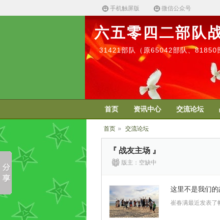
手机触屏版
微信公众号
六五零四二部队
31421部队（原65042部队、818
首页
资讯中心
交流论坛
首页
»
交流论坛
『 战友主场 』
版主：空缺中
这里不是我们的
崔春满最近发表了