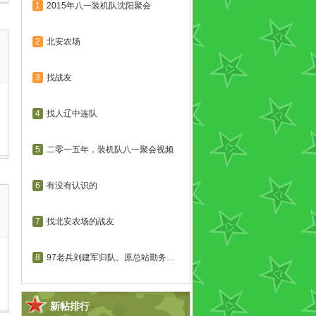
1
2015年八一装机队沈阳聚会
2
北安农场
3
找战友
4
找人辽中连队
5
二零一五年，装机队八一聚会视频
6
有没有认识的
7
找北安农场的战友
8
97老兵刘建军归队。原总站勤务连...
新帖排行