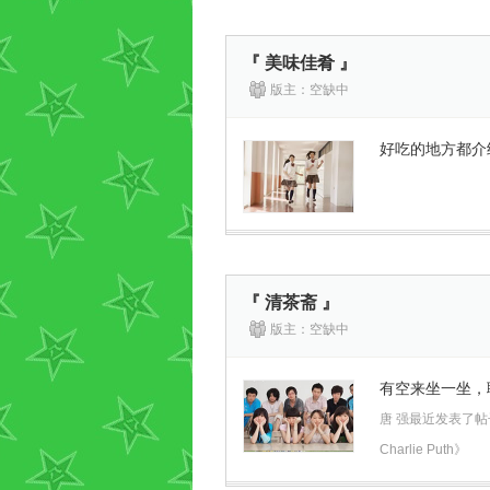
『 美味佳肴 』
版主：空缺中
好吃的地方都介
『 清茶斋 』
版主：空缺中
有空来坐一坐，
唐 强最近发表了帖子《 Se
Charlie Puth》