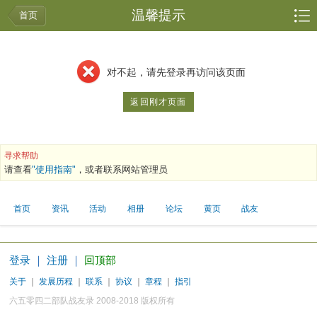
温馨提示
首页
对不起，请先登录再访问该页面
返回刚才页面
寻求帮助
请查看
"使用指南"
，或者联系网站管理员
首页
资讯
活动
相册
论坛
黄页
战友
登录
｜
注册
｜
回顶部
关于
｜
发展历程
｜
联系
｜
协议
｜
章程
｜
指引
六五零四二部队战友录 2008-2018 版权所有