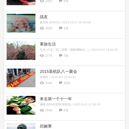
2964
9张
战友
廖加权 (65042) | 2015-10-17 20:50:06
3836
5张
軍旅生活
马杰 (六五〇四二部隊（撫順傳輸站）) | 2015-8-22 14:42:23
2774
3张
2015装机队八一聚会
本网站 | 2015-8-7 10:43:51
2444
92张
来去第一个十一年
珊珊 (65042部队电报连) | 2015-5-21 21:50:24
2548
6张
邱婉菁