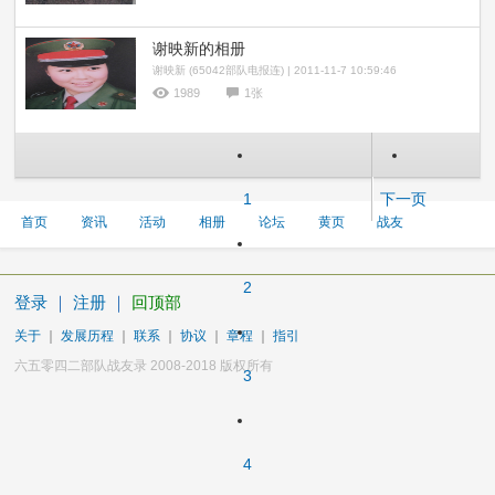
谢映新的相册
谢映新 (65042部队电报连) | 2011-11-7 10:59:46
1989
1张
1
下一页
首页
资讯
活动
相册
论坛
黄页
战友
2
登录
｜
注册
｜
回顶部
关于
｜
发展历程
｜
联系
｜
协议
｜
章程
｜
指引
六五零四二部队战友录 2008-2018 版权所有
3
4