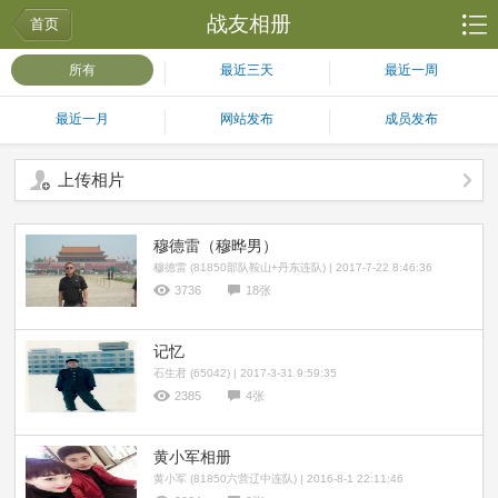
战友相册
首页
所有
最近三天
最近一周
最近一月
网站发布
成员发布
上传相片
穆德雷（穆晔男）
穆德雷 (81850部队鞍山+丹东连队) | 2017-7-22 8:46:36
3736
18张
记忆
石生君 (65042) | 2017-3-31 9:59:35
2385
4张
黄小军相册
黄小军 (81850六营辽中连队) | 2016-8-1 22:11:46