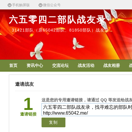
手机触屏版
微信公众号
六五零四二部队战友录
31421部队（原65042部队、81850部队）战友录
首页
资讯中心
交流论坛
战友活动
战友相册
邀请战友
1
这是您的专用邀请链接，请通过 QQ 等发送给战
邀请链接