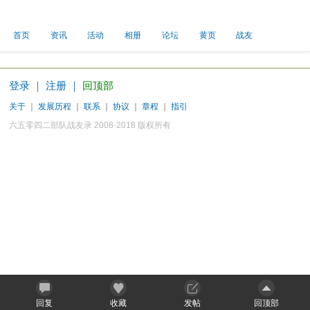
首页
资讯
活动
相册
论坛
黄页
战友
登录
｜
注册
｜
回顶部
关于
｜
发展历程
｜
联系
｜
协议
｜
章程
｜
指引
六五零四二部队战友录 2008-2018 版权所有
回复
收藏
发帖
回顶部