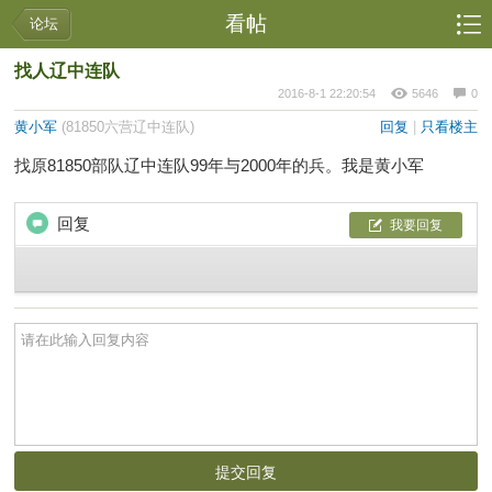
看帖
论坛
找人辽中连队
2016-8-1 22:20:54
5646
0
黄小军
(81850六营辽中连队)
回复
|
只看楼主
找原81850部队辽中连队99年与2000年的兵。我是黄小军
回复
我要回复